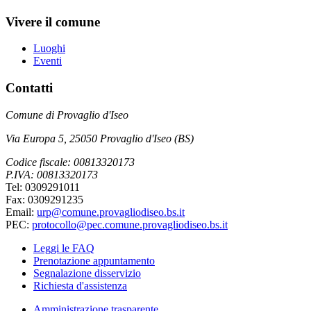
Vivere il comune
Luoghi
Eventi
Contatti
Comune di Provaglio d'Iseo
Via Europa 5, 25050 Provaglio d'Iseo (BS)
Codice fiscale: 00813320173
P.IVA: 00813320173
Tel: 0309291011
Fax: 0309291235
Email:
urp@comune.provagliodiseo.bs.it
PEC:
protocollo@pec.comune.provagliodiseo.bs.it
Leggi le FAQ
Prenotazione appuntamento
Segnalazione disservizio
Richiesta d'assistenza
Amministrazione trasparente