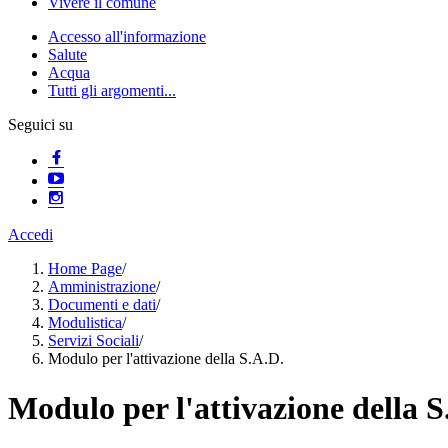
Vivere il comune
Accesso all'informazione
Salute
Acqua
Tutti gli argomenti...
Seguici su
Accedi
Home Page
/
Amministrazione
/
Documenti e dati
/
Modulistica
/
Servizi Sociali
/
Modulo per l'attivazione della S.A.D.
Modulo per l'attivazione della S