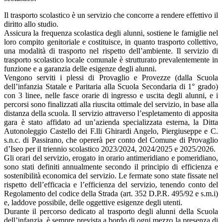
Il trasporto scolastico è un servizio che concorre a rendere effettivo il
diritto allo studio.
Assicura la frequenza scolastica degli alunni, sostiene le famiglie nel
loro compito genitoriale e costituisce, in quanto trasporto collettivo,
una modalità di trasporto nel rispetto dell’ambiente. Il servizio di
trasporto scolastico locale comunale è strutturato prevalentemente in
funzione e a garanzia delle esigenze degli alunni.
Vengono serviti i plessi di Provaglio e Provezze (dalla Scuola
dell’infanzia Statale e Paritaria alla Scuola Secondaria di 1° grado)
con 3 linee, nelle fasce orarie di ingresso e uscita degli alunni, e i
percorsi sono finalizzati alla riuscita ottimale del servizio, in base alla
distanza della scuola. Il servizio attraverso l’espletamento di apposita
gara è stato affidato ad un’azienda specializzata esterna, la Ditta
Autonoleggio Castello dei F.lli Ghirardi Angelo, Piergiuseppe e C.
s.n.c. di Passirano, che opererà per conto del Comune di Provaglio
d’Iseo per il triennio scolastico 2023/2024, 2024/2025 e 2025/2026.
Gli orari del servizio, erogato in orario antimeridiano e pomeridiano,
sono stati definiti annualmente secondo il principio di efficienza e
sostenibilità economica del servizio. Le fermate sono state fissate nel
rispetto dell’efficacia e l’efficienza del servizio, tenendo conto del
Regolamento del codice della Strada (art. 352 D.P.R. 495/92 e s.m.i)
e, laddove possibile, delle oggettive esigenze degli utenti.
Durante il percorso dedicato al trasporto degli alunni della Scuola
dell’infanzia, è sempre prevista a bordo di ogni mezzo la presenza di