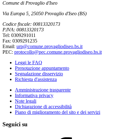
Comune di Provaglio d'Iseo
Via Europa 5, 25050 Provaglio d'Iseo (BS)
Codice fiscale: 00813320173
P.IVA: 00813320173
Tel: 0309291011
Fax: 0309291235
Email:
urp@comune.provagliodiseo.bs.it
PEC:
protocollo@pec.comune.provagliodiseo.bs.it
Leggi le FAQ
Prenotazione appuntamento
Segnalazione disservizio
Richiesta d'assistenza
Amministrazione trasparente
Informativa privacy
Note legali
Dichiarazione di accessibilità
Piano di miglioramento del sito e dei servizi
Seguici su