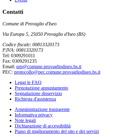
Contatti
Comune di Provaglio d'Iseo
Via Europa 5, 25050 Provaglio d'Iseo (BS)
Codice fiscale: 00813320173
P.IVA: 00813320173
Tel: 0309291011
Fax: 0309291235
Email:
urp@comune.provagliodiseo.bs.it
PEC:
protocollo@pec.comune.provagliodiseo.bs.it
Leggi le FAQ
Prenotazione appuntamento
Segnalazione disservizio
Richiesta d'assistenza
Amministrazione trasparente
Informativa privacy
Note legali
Dichiarazione di accessibilità
Piano di miglioramento del sito e dei servizi