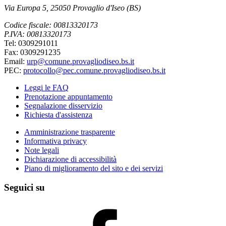
Via Europa 5, 25050 Provaglio d'Iseo (BS)
Codice fiscale: 00813320173
P.IVA: 00813320173
Tel: 0309291011
Fax: 0309291235
Email:
urp@comune.provagliodiseo.bs.it
PEC:
protocollo@pec.comune.provagliodiseo.bs.it
Leggi le FAQ
Prenotazione appuntamento
Segnalazione disservizio
Richiesta d'assistenza
Amministrazione trasparente
Informativa privacy
Note legali
Dichiarazione di accessibilità
Piano di miglioramento del sito e dei servizi
Seguici su