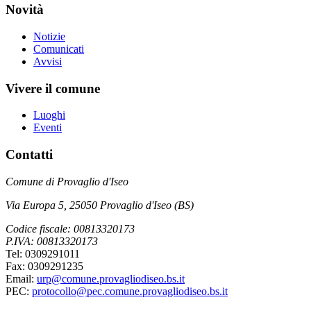
Novità
Notizie
Comunicati
Avvisi
Vivere il comune
Luoghi
Eventi
Contatti
Comune di Provaglio d'Iseo
Via Europa 5, 25050 Provaglio d'Iseo (BS)
Codice fiscale: 00813320173
P.IVA: 00813320173
Tel: 0309291011
Fax: 0309291235
Email:
urp@comune.provagliodiseo.bs.it
PEC:
protocollo@pec.comune.provagliodiseo.bs.it