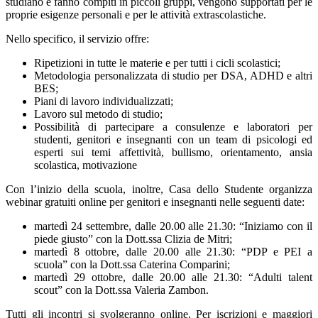
studiano e fanno compiti in piccoli gruppi, vengono supportati per le
proprie esigenze personali e per le attività extrascolastiche.
Nello specifico, il servizio offre:
Ripetizioni in tutte le materie e per tutti i cicli scolastici;
Metodologia personalizzata di studio per DSA, ADHD e altri
BES;
Piani di lavoro individualizzati;
Lavoro sul metodo di studio;
Possibilità di partecipare a consulenze e laboratori per
studenti, genitori e insegnanti con un team di psicologi ed
esperti sui temi affettività, bullismo, orientamento, ansia
scolastica, motivazione
Con l’inizio della scuola, inoltre, Casa dello Studente organizza
webinar gratuiti online per genitori e insegnanti nelle seguenti date:
martedì 24 settembre, dalle 20.00 alle 21.30: “Iniziamo con il
piede giusto” con la Dott.ssa Clizia de Mitri;
martedì 8 ottobre, dalle 20.00 alle 21.30: “PDP e PEI a
scuola” con la Dott.ssa Caterina Comparini;
martedì 29 ottobre, dalle 20.00 alle 21.30: “Adulti talent
scout” con la Dott.ssa Valeria Zambon.
Tutti gli incontri si svolgeranno online. Per iscrizioni e maggiori