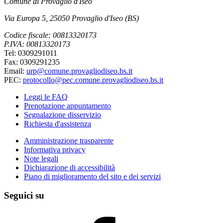
Comune di Provaglio d'Iseo
Via Europa 5, 25050 Provaglio d'Iseo (BS)
Codice fiscale: 00813320173
P.IVA: 00813320173
Tel: 0309291011
Fax: 0309291235
Email:
urp@comune.provagliodiseo.bs.it
PEC:
protocollo@pec.comune.provagliodiseo.bs.it
Leggi le FAQ
Prenotazione appuntamento
Segnalazione disservizio
Richiesta d'assistenza
Amministrazione trasparente
Informativa privacy
Note legali
Dichiarazione di accessibilità
Piano di miglioramento del sito e dei servizi
Seguici su