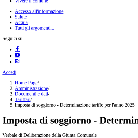
Vivere il comune
Accesso all'informazione
Salute
Acqua
Tutti gli argomenti...
Seguici su
Accedi
Home Page
/
Amministrazione
/
Documenti e dati
/
Tariffari
/
Imposta di soggiorno - Determinazione tariffe per l'anno 2025
Imposta di soggiorno - Determin
Verbale di Deliberazione della Giunta Comunale