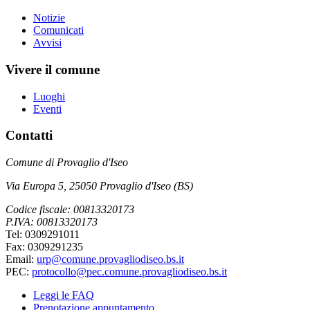
Notizie
Comunicati
Avvisi
Vivere il comune
Luoghi
Eventi
Contatti
Comune di Provaglio d'Iseo
Via Europa 5, 25050 Provaglio d'Iseo (BS)
Codice fiscale: 00813320173
P.IVA: 00813320173
Tel: 0309291011
Fax: 0309291235
Email:
urp@comune.provagliodiseo.bs.it
PEC:
protocollo@pec.comune.provagliodiseo.bs.it
Leggi le FAQ
Prenotazione appuntamento