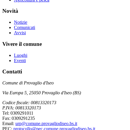
Novità
Notizie
Comunicati
Avvisi
Vivere il comune
Luoghi
Eventi
Contatti
Comune di Provaglio d'Iseo
Via Europa 5, 25050 Provaglio d'Iseo (BS)
Codice fiscale: 00813320173
P.IVA: 00813320173
Tel: 0309291011
Fax: 0309291235
Email:
urp@comune.provagliodiseo.bs.it
PEC:
protocollo@pec.comune.provagliodiseo.bs.it