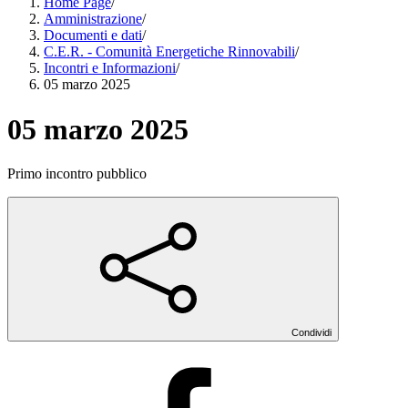
Home Page
/
Amministrazione
/
Documenti e dati
/
C.E.R. - Comunità Energetiche Rinnovabili
/
Incontri e Informazioni
/
05 marzo 2025
05 marzo 2025
Primo incontro pubblico
Condividi