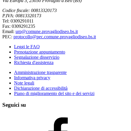
Via Europa 5, 25050 Provaglio d'Iseo (BS)
Codice fiscale: 00813320173
P.IVA: 00813320173
Tel: 0309291011
Fax: 0309291235
Email:
urp@comune.provagliodiseo.bs.it
PEC:
protocollo@pec.comune.provagliodiseo.bs.it
Leggi le FAQ
Prenotazione appuntamento
Segnalazione disservizio
Richiesta d'assistenza
Amministrazione trasparente
Informativa privacy
Note legali
Dichiarazione di accessibilità
Piano di miglioramento del sito e dei servizi
Seguici su