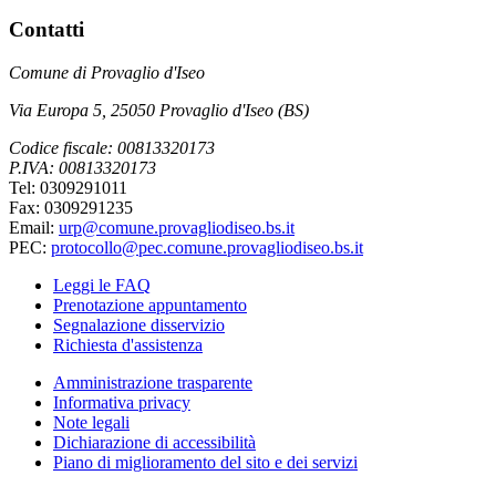
Contatti
Comune di Provaglio d'Iseo
Via Europa 5, 25050 Provaglio d'Iseo (BS)
Codice fiscale: 00813320173
P.IVA: 00813320173
Tel: 0309291011
Fax: 0309291235
Email:
urp@comune.provagliodiseo.bs.it
PEC:
protocollo@pec.comune.provagliodiseo.bs.it
Leggi le FAQ
Prenotazione appuntamento
Segnalazione disservizio
Richiesta d'assistenza
Amministrazione trasparente
Informativa privacy
Note legali
Dichiarazione di accessibilità
Piano di miglioramento del sito e dei servizi