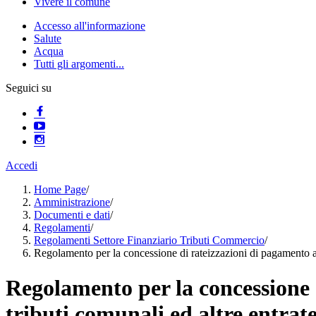
Vivere il comune
Accesso all'informazione
Salute
Acqua
Tutti gli argomenti...
Seguici su
Accedi
Home Page
/
Amministrazione
/
Documenti e dati
/
Regolamenti
/
Regolamenti Settore Finanziario Tributi Commercio
/
Regolamento per la concessione di rateizzazioni di pagamento app
Regolamento per la concessione d
tributi comunali ed altre entrat